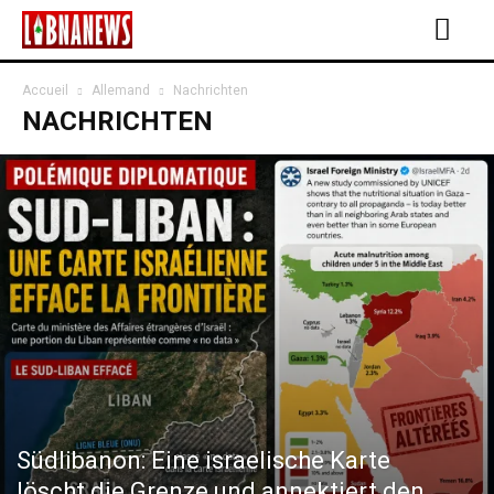
Accueil
Allemand
Nachrichten
NACHRICHTEN
Südlibanon: Eine israelische Karte
löscht die Grenze und annektiert den