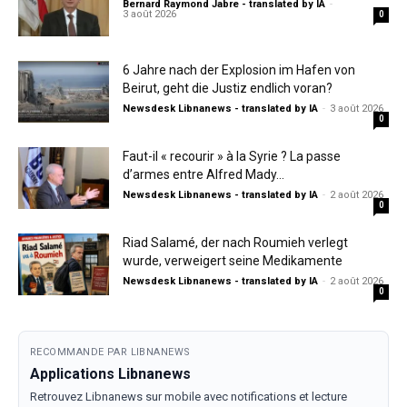
Bernard Raymond Jabre - translated by IA
-
3 août 2026
0
6 Jahre nach der Explosion im Hafen von
Beirut, geht die Justiz endlich voran?
Newsdesk Libnanews - translated by IA
-
3 août 2026
0
Faut-il « recourir » à la Syrie ? La passe
d’armes entre Alfred Mady...
Newsdesk Libnanews - translated by IA
-
2 août 2026
0
Riad Salamé, der nach Roumieh verlegt
wurde, verweigert seine Medikamente
Newsdesk Libnanews - translated by IA
-
2 août 2026
0
RECOMMANDE PAR LIBNANEWS
Applications Libnanews
Retrouvez Libnanews sur mobile avec notifications et lecture