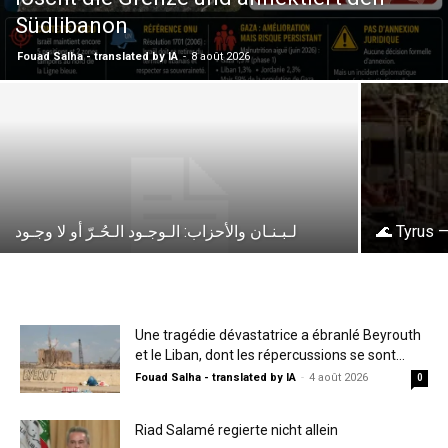
Südlibanon
Fouad Salha - translated by IA
-
8 août 2026
لـبـنـان والأحزاب: الـوجـود الـحُـرّ أو لا وجـود
🌊 Tyrus —
Une tragédie dévastatrice a ébranlé Beyrouth
et le Liban, dont les répercussions se sont...
Fouad Salha - translated by IA
-
4 août 2026
0
Riad Salamé regierte nicht allein