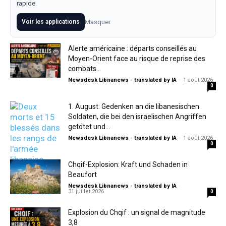
rapide.
Voir les applications
Masquer
Alerte américaine : départs conseillés au
Moyen-Orient face au risque de reprise des
combats...
Newsdesk Libnanews - translated by IA
-
1 août 2026
0
1. August: Gedenken an die libanesischen
Soldaten, die bei den israelischen Angriffen
getötet und...
Newsdesk Libnanews - translated by IA
-
1 août 2026
0
Chqif-Explosion: Kraft und Schaden in
Beaufort
Newsdesk Libnanews - translated by IA
-
31 juillet 2026
0
Explosion du Chqif : un signal de magnitude
3,8