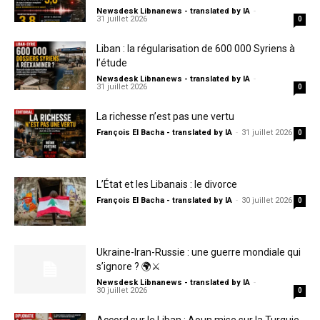
Newsdesk Libnanews - translated by IA
-
31 juillet 2026
0
Liban : la régularisation de 600 000 Syriens à
l’étude
Newsdesk Libnanews - translated by IA
-
31 juillet 2026
0
La richesse n’est pas une vertu
François El Bacha - translated by IA
-
31 juillet 2026
0
L’État et les Libanais : le divorce
François El Bacha - translated by IA
-
30 juillet 2026
0
Ukraine-Iran-Russie : une guerre mondiale qui
s’ignore ? 🌍⚔️
Newsdesk Libnanews - translated by IA
-
30 juillet 2026
0
Accord sur le Liban : Aoun mise sur la Turquie