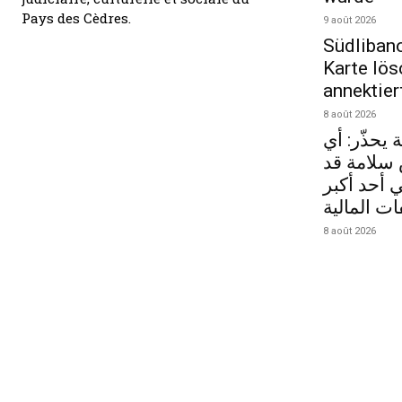
Pays des Cèdres.
9 août 2026
Südlibano
Karte lös
annektier
8 août 2026
 يحذّر: أي
سلامة قد
أحد أكبر
ات المالية
8 août 2026