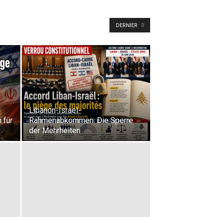
DERNIER
Libanon-Israel-
 für
Rahmenabkommen: Die Sperre
der Mehrheiten