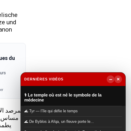
elische
ze und
banon
ues du
eurs
−
×
DERNIÈRES VIDÉOS
▶
er
⚕️ Le temple où est né le symbole de la
médecine
المرصد الأ
🌊 Tyr — l’île qui défie le temps
مساس ب
🌊 De Byblos à Afqa, un fleuve porte le...
يطمس